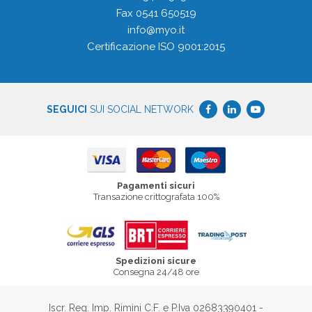
Fax 0541 650519
info@myo.it
Certificazione ISO 9001:2015
SEGUICI
SUI SOCIAL NETWORK
Pagamenti sicuri
Transazione crittografata 100%
Spedizioni sicure
Consegna 24/48 ore
Iscr. Reg. Imp. Rimini C.F. e P.Iva 02683390401 -