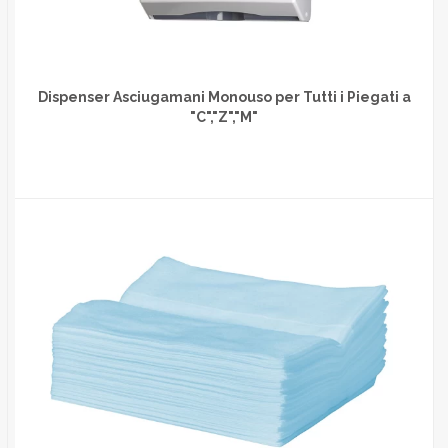
Dispenser Asciugamani Monouso per Tutti i Piegati a
"C","Z","M"