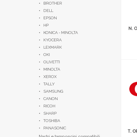
BROTHER
DELL
EPSON
HP
N. 
KONICA - MINOLTA
KYOCERA
LEXMARK
OKI
OLIVETTI
MINOLTA
XEROX
TALLY
SAMSUNG
CANON
RICOH
SHARP
TOSHIBA
PANASONIC
T. 
Nastri e tamponcini compatibili