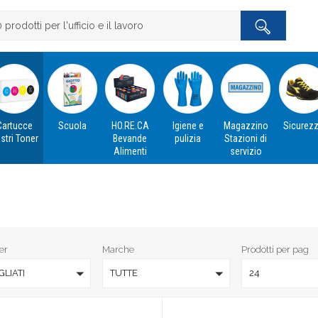
Cartucce
Scuola
HO.RE.CA
Igiene e
Magazzino
Sicurez
stri Toner
Bevande
pulizia
Stazioni di
Alimenti
servizio
er
Marche
Prodotti per pag
LIATI
TUTTE
24