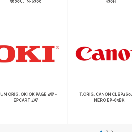
3000C.TN-6300
TK30H
UM ORIG. OKI OKIPAGE 4W -
T.ORIG. CANON CLBP460
EPCART 4W
NERO EP-83BK
1
2