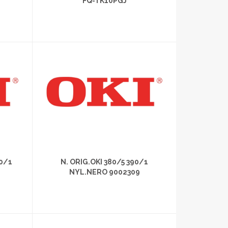
FQ-TK10PGJ
20/1
N. ORIG.OKI 380/5 390/1
NYL.NERO 9002309