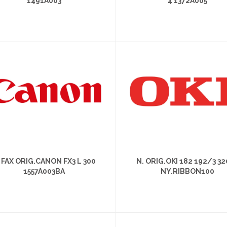
1491A003
4 1372A005
. FAX ORIG.CANON FX3 L 300
N. ORIG.OKI 182 192/3 3
1557A003BA
NY.RIBBON100