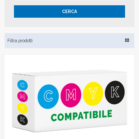
CERCA
Toggle
Filtra prodotti
navigat