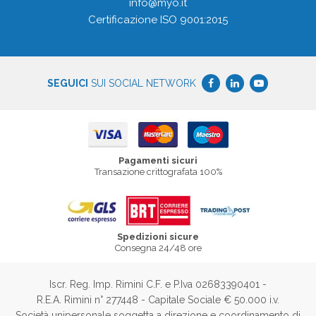
info@myo.it
Certificazione ISO 9001:2015
SEGUICI
SUI SOCIAL NETWORK
Pagamenti sicuri
Transazione crittografata 100%
Spedizioni sicure
Consegna 24/48 ore
Iscr. Reg. Imp. Rimini C.F. e P.Iva 02683390401 -
R.E.A. Rimini n° 277448 -
Capitale Sociale € 50.000 i.v.
Società unipersonale soggetta a direzione e coordinamento di