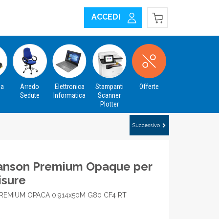
ACCEDI
za
Arredo
Elettronica
Stampanti
Offerte
Sedute
Informatica
Scanner
Plotter
Successivo
Canson Premium Opaque per
isure
REMIUM OPACA 0,914x50M G80 CF4 RT