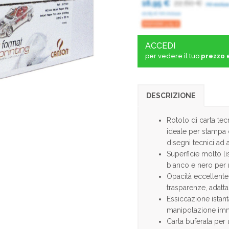
ACCEDI
per vedere il tuo
prezzo 
DESCRIZIONE
Rotolo di carta t
ideale per stampa di
disegni tecnici ad a
Superficie molto li
bianco e nero per ri
Opacità eccellente
trasparenze, adatta 
Essiccazione istant
manipolazione im
Carta buferata per