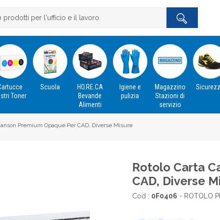
Cartucce
Scuola
HO.RE.CA
Igiene e
Magazzino
Sicurez
stri Toner
Bevande
pulizia
Stazioni di
Alimenti
servizio
 Canson Premium Opaque Per CAD, Diverse Misure
Rotolo Carta 
CAD, Diverse M
Cod :
0F0406
- ROTOLO P