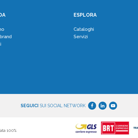
DA
ESPLORA
mo
Cataloghi
 brand
Servizi
i
SEGUICI
SUI SOCIAL NETWORK
fata 100%