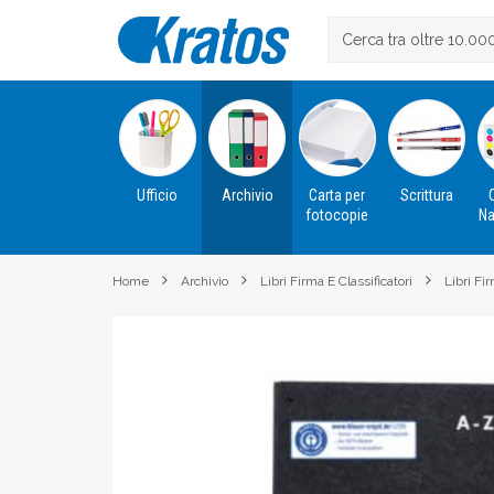
Ufficio
Archivio
Carta per
Scrittura
fotocopie
Na
Home
Archivio
Libri Firma E Classificatori
Libri Fir