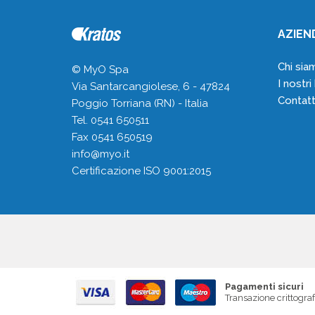
AZIEN
Chi sia
© MyO Spa
I nostri
Via Santarcangiolese, 6 - 47824
Contatt
Poggio Torriana (RN) - Italia
Tel. 0541 650511
Fax 0541 650519
info@myo.it
Certificazione ISO 9001:2015
Pagamenti sicuri
Transazione crittogra