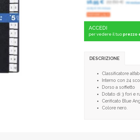
ACCEDI
per vedere il tuo
prezzo 
DESCRIZIONE
Classificatore alfa
Interno con 24 sco
Dorso a soffietto
Dotato di 3 fori e r
Cerificato Blue An
Colore nero.