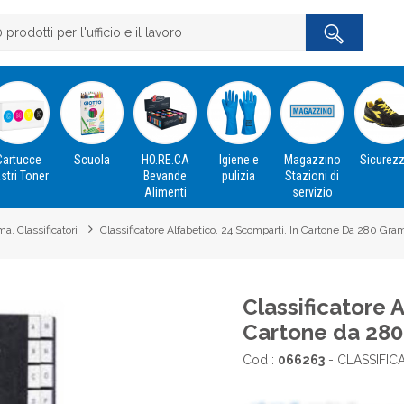
Cartucce
Scuola
HO.RE.CA
Igiene e
Magazzino
Sicurez
stri Toner
Bevande
pulizia
Stazioni di
Alimenti
servizio
ma, Classificatori
Classificatore Alfabetico, 24 Scomparti, In Cartone Da 280 Gr
Classificatore 
Cartone da 28
Cod :
066263
- CLASSIFIC