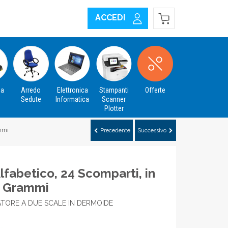
ACCEDI
za
Arredo
Elettronica
Stampanti
Offerte
Sedute
Informatica
Scanner
Plotter
ammi
Precedente
Successivo
Alfabetico, 24 Scomparti, in
0 Grammi
ATORE A DUE SCALE IN DERMOIDE